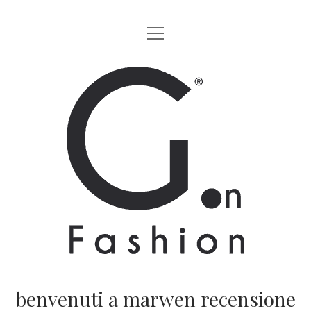
apri
HOME
menu
MODA
G.on
LIFESTYLE
Fashion
CINEMA
Magazine
PARTNERS
CHI SIAMO
CONTATTI
EN
benvenuti a marwen recensione