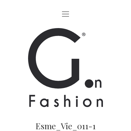
apri
HOME
menu
MODA
G.on
LIFESTYLE
Fashion
CINEMA
Magazine
PARTNERS
CHI SIAMO
CONTATTI
EN
Esme_Vie_011-1