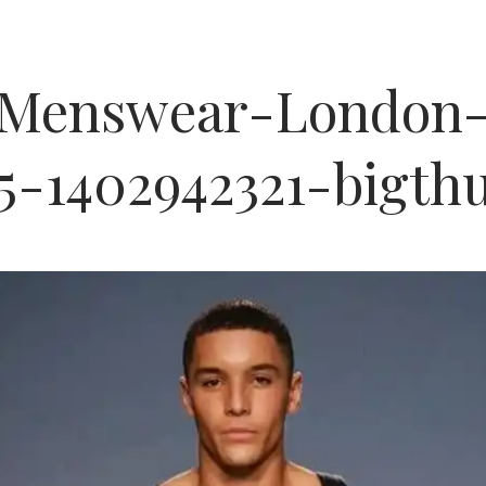
-Menswear-London-
5-1402942321-bigt