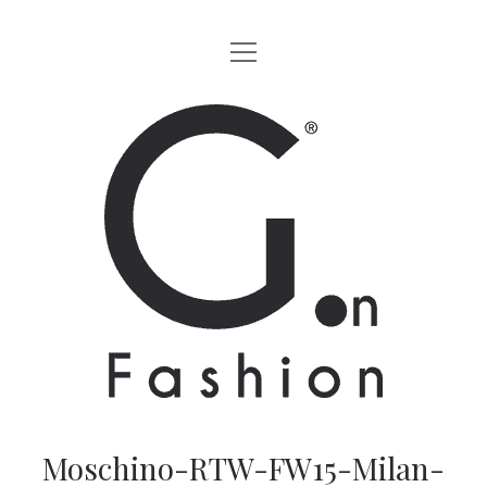
apri
HOME
menu
MODA
G.on
LIFESTYLE
Fashion
CINEMA
Magazine
PARTNERS
CHI SIAMO
CONTATTI
EN
Moschino-RTW-FW15-Milan-