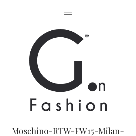
apri
HOME
menu
MODA
G.on
LIFESTYLE
Fashion
CINEMA
Magazine
PARTNERS
CHI SIAMO
CONTATTI
EN
Moschino-RTW-FW15-Milan-