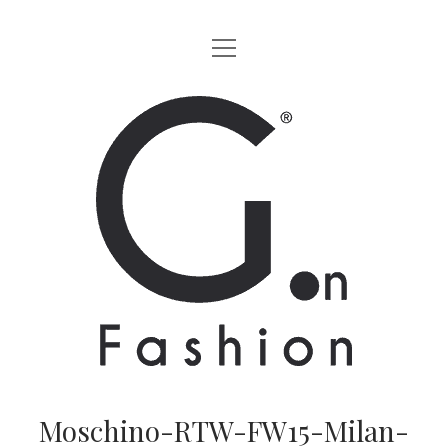
apri
HOME
menu
MODA
G.on
LIFESTYLE
Fashion
CINEMA
Magazine
PARTNERS
CHI SIAMO
CONTATTI
EN
Moschino-RTW-FW15-Milan-