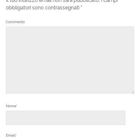
Il tuo indirizzo email non sarà pubblicato.
I campi
obbligatori sono contrassegnati
*
Commento
Nome*
Email*