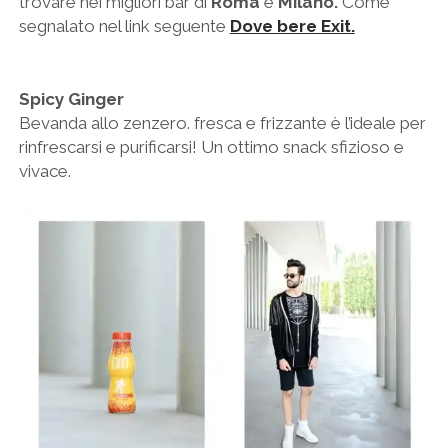
trovare nei migliori bar di
Roma
e
Milano.
Come
segnalato nel link seguente
Dove bere Exit.
Spicy Ginger
Bevanda allo zenzero. fresca e frizzante è l’ideale per
rinfrescarsi e purificarsi! Un ottimo snack sfizioso e
vivace.