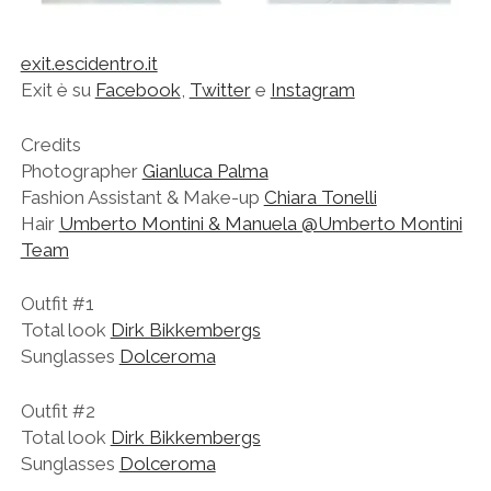
exit.escidentro.it
Exit è su
Facebook
,
Twitter
e
Instagram
Credits
Photographer
Gianluca Palma
Fashion Assistant & Make-up
Chiara Tonelli
Hair
Umberto Montini & Manuela @Umberto Montini
Team
Outfit #1
Total look
Dirk Bikkembergs
Sunglasses
Dolceroma
Outfit #2
Total look
Dirk Bikkembergs
Sunglasses
Dolceroma