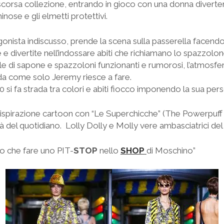
a scorsa collezione, entrando in gioco con una donna divertent
inose e gli elmetti protettivi.
onista indiscusso, prende la scena sulla passerella facendo
e divertite nell’indossare abiti che richiamano lo spazzolon
le di sapone e spazzoloni funzionanti e rumorosi, l’atmosfe
ada come solo Jeremy riesce a fare.
’50 si fa strada tra colori e abiti fiocco imponendo la sua pers
ispirazione cartoon con “Le Superchicche” (The Powerpuff Gi
tà del quotidiano. Lolly Dolly e Molly vere ambasciatrici del 
ro che fare uno PIT-
STOP
nello
SHOP
di Moschino”