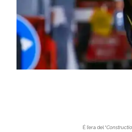
É l’era del “
Constructi