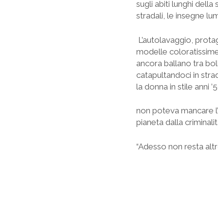
sugli abiti lunghi dell
stradali, le insegne lum
L’autolavaggio, protag
modelle coloratissime 
ancora ballano tra bol
catapultandoci in str
la donna in stile anni 
non poteva mancare l’
pianeta dalla criminali
“Adesso non resta alt