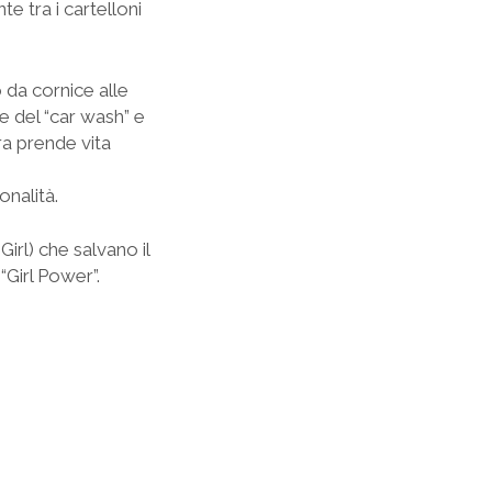
e tra i cartelloni
 da cornice alle
e del “car wash” e
ra prende vita
onalità.
rl) che salvano il
“Girl Power”.