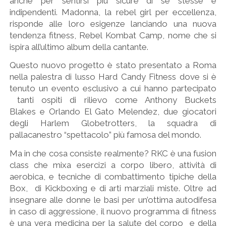
anche per sentirsi più sicure di se stesse e
indipendenti. Madonna, la rebel girl per eccellenza,
risponde alle loro esigenze lanciando una nuova
tendenza fitness, Rebel Kombat Camp, nome che si
ispira all’ultimo album della cantante.
Questo nuovo progetto è stato presentato a Roma
nella palestra di lusso Hard Candy Fitness dove si è
tenuto un evento esclusivo a cui hanno partecipato
tanti ospiti di rilievo come Anthony Buckets
Blakes e Orlando El Gato Melendez, due giocatori
degli Harlem Globetrotters, la squadra di
pallacanestro “spettacolo” più famosa del mondo.
Ma in che cosa consiste realmente? RKC è una fusion
class che mixa esercizi a corpo libero, attività di
aerobica, e tecniche di combattimento tipiche della
Box, di Kickboxing e di arti marziali miste. Oltre ad
insegnare alle donne le basi per un’ottima autodifesa
in caso di aggressione, il nuovo programma di fitness
è una vera medicina per la salute del corpo e della