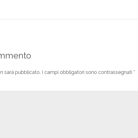
ommento
on sarà pubblicato.
I campi obbligatori sono contrassegnati
*