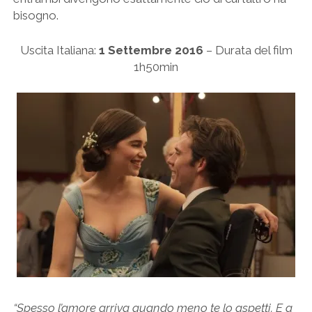
bisogno.
Uscita Italiana:
1 Settembre 2016
– Durata del film
1h50min
“
Spesso l’amore arriva quando meno te lo aspetti. E a