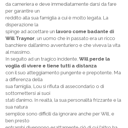
da cameriera e deve immediatamente darsi da fare
per garantire un
reddito alla sua famiglia a cui è molto legata. La
disperazione la
spinge ad accettare un
lavoro come badante di
Will Traynor
, un uomo che in passato era un ricco
banchiere dall’animo avventuriero e che viveva la vita
al massimo.
In seguito ad un tragico incidente,
Will perde la
voglia di vivere e tiene tutti a distanza
con il suo atteggiamento pungente e prepotente. Ma
a differenza della
sua famiglia, Lou si rifiuta di assecondarlo o di
sottomettersi ai suoi
stati d’animo. In realtà, la sua personalità frizzante e la
sua natura
semplice sono difficili da ignorare anche per Will, e
ben presto
entrambi divengono esattamente ciò di cui l’altro ha