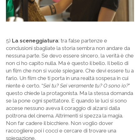
5)
La sceneggiatura
: tra false partenze e
conclusioni sbagliate la storia sembra non andare da
nessuna parte. Se devo essere sincero, la verità è che
non ci ho capito nulla. Ma è questo il bello. Il bello di
un film che non si vuole spiegare. Che devi essere tu a
farlo. Un film che ti porta in una realtà sospesa in cui
niente è certo. “
Sei tu? Sei veramente tu? O sono io?
”
questo chiede la protagonista. Ma la stessa domanda
se la pone ogni spettatore. E quando le luci si sono
accese nessuno aveva il coraggio di alzarsi dalla
poltrona del cinema. Altrimenti si spezza la magia.
Non far cadere il bicchiere. Non voglio dover
raccogliere poi i cocci e cercare di trovare una
spiegazione.