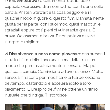
1)
Kristen Stewart
: solitamente dotata delle
capacità espressive di un comodino con il dono della
parola, Kristen Stewart è la cosa peggiore e in
qualche modo migliore di questo film. Dannatamente
giusta per la parte, con i suoi modi quasi mascolini e
sgraziati eppure così pieni di vulnerabile grazia. È
brava. Odiosamente brava. E non poteva esserci
interprete migliore.
2)
Dissolvenze a nero
come piovesse
: onnipresenti
in tutto il film, delimitano una scena dall’altra in un
modo che pare assolutamente insensato. Ma poi
qualcosa cambia. Cominciano ad avere senso. Molto
senso. E finiscono per modificare la tua percezione
del tempo, dilatandolo e accelerandolo a loro
piacimento. E il respiro del film ne ottiene un ritmo
inusuale che ti intriga. Ti stordisce.