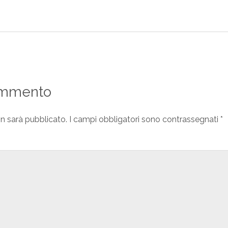
ommento
on sarà pubblicato.
I campi obbligatori sono contrassegnati
*