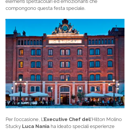
elementi spettacolari ed emozionanti che
compongono questa festa speciale.
Per l’occasione, L’
Executive Chef del
l’Hilton Molino
Stucky
Luca Nania
ha ideato speciali esperienze