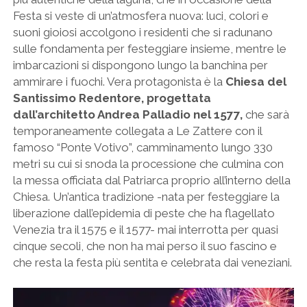
Festa si veste di un’atmosfera nuova: luci, colori e
suoni gioiosi accolgono i residenti che si radunano
sulle fondamenta per festeggiare insieme, mentre le
imbarcazioni si dispongono lungo la banchina per
ammirare i fuochi. Vera protagonista è la
Chiesa del
Santissimo Redentore, progettata
dall’architetto Andrea Palladio nel 1577,
che sarà
temporaneamente collegata a Le Zattere con il
famoso “Ponte Votivo”, camminamento lungo 330
metri su cui si snoda la processione che culmina con
la messa officiata dal Patriarca proprio all’interno della
Chiesa. Un’antica tradizione -nata per festeggiare la
liberazione dall’epidemia di peste che ha flagellato
Venezia tra il 1575 e il 1577- mai interrotta per quasi
cinque secoli, che non ha mai perso il suo fascino e
che resta la festa più sentita e celebrata dai veneziani.