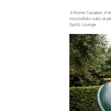
Il Rome Cavalieri, A W
mozzafiato sullo sky
Spritz Lounge.