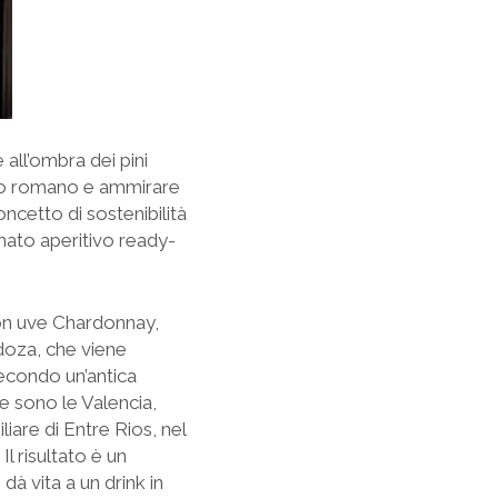
all’ombra dei pini
ino romano e ammirare
ncetto di sostenibilità
finato aperitivo ready-
con uve Chardonnay,
ndoza, che viene
secondo un’antica
te sono le Valencia,
liare di Entre Rios, nel
l risultato è un
à vita a un drink in