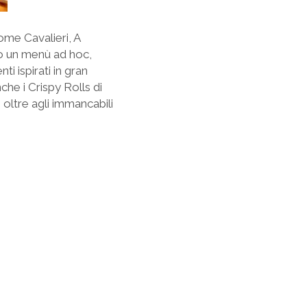
ome Cavalieri, A
to un menù ad hoc,
 ispirati in gran
he i Crispy Rolls di
 oltre agli immancabili