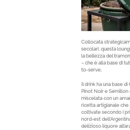
Collocata strategicame
secolari, questa loun
la bellezza del tramon
– che è alla base di tu
to-serve.
Il drink ha una base d
Pinot Noir e Sémillon 
miscelata con un amaro
ricetta artigianale ch
coltivate secondo i pri
nord-est dell’Argentina
delizioso liquore all’