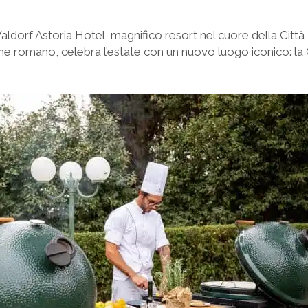
aldorf Astoria Hotel, magnifico resort nel cuore della Città
line romano, celebra l’estate con un nuovo luogo iconico