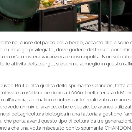
nte nel cuore del parco dell’albergo, accanto alle piscine e 
ge è un luogo privilegiato, dove godere del fresco ponent
to in un’atmosfera vacanziera e cosmopolita. Non solo: il co
tte le attività dell’albergo, si esprime al meglio in questo raf
i Cuvée Brut di alta qualità dello spumante Chandon, fatta 
coltivate a un’altitudine di circa 1.000mt nella tenuta di Me
 all’arancia, aromatico e rinfrescante, realizzato a mano 
e prevede un mix di arance, erbe e spezie. Le arance utilizza
ncipi dell’agricoltura biologica in una fattoria a gestione fami
, che porta avanti questo tipo di coltura da tre generazioni. I
arancia che una volta miscelato con lo spumante CHANDON, d